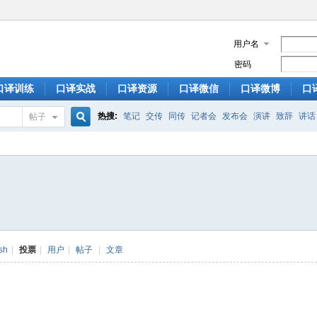
用户名
密码
口译训练
口译实战
口译资源
口译微信
口译微博
口
热搜:
笔记
交传
同传
记者会
发布会
演讲
致辞
讲话
帖子
搜
索
sh
|
投票
|
用户
|
帖子
|
文章