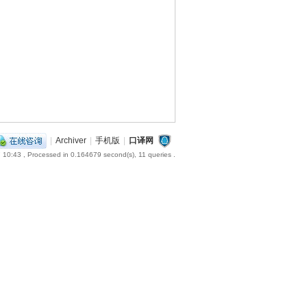
|
Archiver
|
手机版
|
口译网
 10:43
, Processed in 0.164679 second(s), 11 queries .