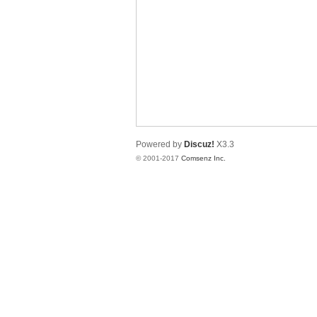
译
Powered by
Discuz!
X3.3
© 2001-2017
Comsenz Inc.
网