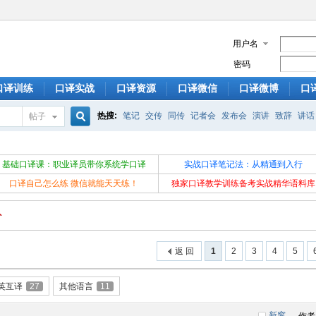
用户名
密码
口译训练
口译实战
口译资源
口译微信
口译微博
口
热搜:
笔记
交传
同传
记者会
发布会
演讲
致辞
讲话
帖子
搜
基础口译课：职业译员带你系统学口译
实战口译笔记法：从精通到入行
口译自己怎么练 微信就能天天练！
独家口译教学训练备考实战精华语料库
索
返 回
1
2
3
4
5
英互译
27
其他语言
11
新窗