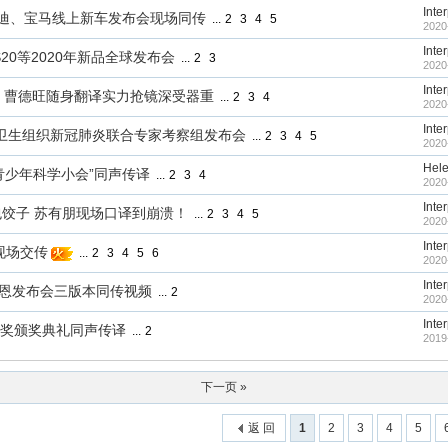
Inte
车展奥迪、宝马线上新车发布会现场同传
...
2
3
4
5
2020
Inte
xy S20等2020年新品全球发布会
...
2
3
2020
Inte
 曹德旺随身翻译实力抢镜深受器重
...
2
3
4
2020
Inte
—世界卫生组织新冠肺炎联合专家考察组发布会
...
2
3
4
5
2020
Hel
“腾讯青少年科学小会”同声传译
...
2
3
4
2020
Inte
饺子 苏有朋现场口译到崩溃！
...
2
3
4
5
2020
Inte
现场交传
...
2
3
4
5
6
2020
Inte
EO戈恩发布会三版本同传视频
...
2
2020
Inte
年诺贝尔奖颁奖典礼同声传译
...
2
2019
下一页 »
返 回
1
2
3
4
5