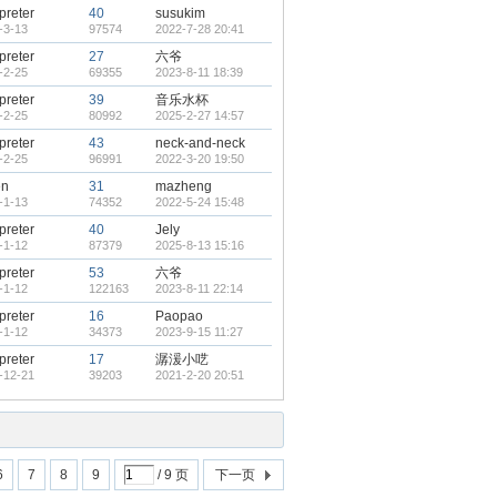
rpreter
40
susukim
-3-13
97574
2022-7-28 20:41
rpreter
27
六爷
-2-25
69355
2023-8-11 18:39
rpreter
39
音乐水杯
-2-25
80992
2025-2-27 14:57
rpreter
43
neck-and-neck
-2-25
96991
2022-3-20 19:50
en
31
mazheng
-1-13
74352
2022-5-24 15:48
rpreter
40
Jely
-1-12
87379
2025-8-13 15:16
rpreter
53
六爷
-1-12
122163
2023-8-11 22:14
rpreter
16
Paopao
-1-12
34373
2023-9-15 11:27
rpreter
17
潺湲小呓
-12-21
39203
2021-2-20 20:51
6
7
8
9
/ 9 页
下一页