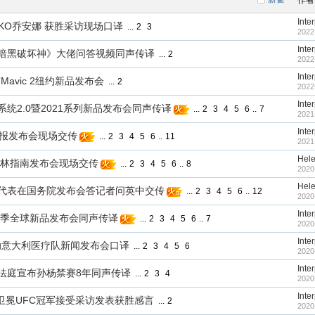
作者
Inte
中KO乔安娜 获胜采访现场口译
...
2
3
2022
Inte
年华《暗黑破坏神》大佬问答视频同声传译
...
2
2022
Inte
御”Mavic 2纽约新品发布会
...
2
2022
Inte
操作系统2.0暨2021系列新品发布会同声传译
...
2
3
4
5
6
..
7
2021
Inte
20年报发布会现场交传
...
2
3
4
5
6
..
11
2021
Hel
北京米其林指南发布会现场交传
...
2
3
4
5
6
..
8
2020
Hel
织驻华代表在国务院发布会答记者问英中交传
...
2
3
4
5
6
..
12
2020
Inte
20年春季全球新品发布会同声传译
...
2
3
4
5
6
..
7
2020
Inte
助意大利医疗队新闻发布会口译
...
2
3
4
5
6
2020
Inte
育仲裁法庭宣布孙杨禁赛8年同声传译
...
2
3
4
2020
Inte
丽成功卫冕UFC冠军接受采访发表获胜感言
...
2
2020