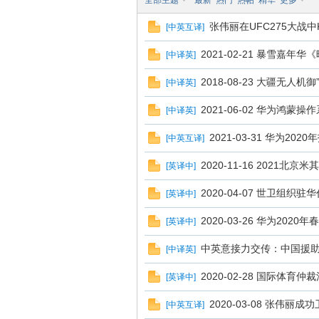
全部主题
最新
热门
热帖
精华
更多
张伟丽在UFC275大战
[
中英互译
]
译
2021-02-21 暴雪嘉
[
中译英
]
2018-08-23 大疆无人机
[
中译英
]
2021-06-02 华为鸿蒙
[
中译英
]
2021-03-31 华为20
[
中英互译
]
2020-11-16 2021
[
英译中
]
网
2020-04-07 世卫组
[
英译中
]
2020-03-26 华为20
[
英译中
]
中英意接力交传：中国援
[
中译英
]
2020-02-28 国际体
[
英译中
]
2020-03-08 张伟
[
中英互译
]