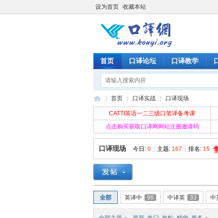
设为首页
收藏本站
首页
口译论坛
口译教学
首页
口译实战
口译现场
CATTI英语一二三级口笔译备考课
点击购买获取口译网网站注册邀请码
口
»
›
›
口译现场
今日:
0
|
主题:
167
|
排名:
15
全部
英译中
96
中译英
33
中