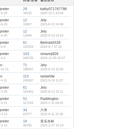
回复/查看
最后发表
rpreter
29
kathy571767798
-6-29
34215
2025-12-1 23:04
rpreter
12
Jely
-6-29
10907
2025-8-13 14:49
rpreter
12
Jely
-6-29
12646
2025-8-13 14:52
rpreter
61
Belinda5528
-6-8
102324
2024-8-7 07:10
rpreter
103
vivianlq926
-4-2
185735
2024-12-30 15:57
en
71
Jely
-11-21
188427
2025-8-13 15:00
en
115
raniwhite
-4-11
249187
2022-9-19 11:07
rpreter
61
Jely
-3-28
153441
2025-8-13 15:11
rpreter
51
Paddington
-3-21
117134
2023-2-11 09:43
rpreter
34
六爷
-3-13
87577
2023-8-11 22:36
rpreter
19
音乐水杯
-3-13
40765
2025-2-27 15:19