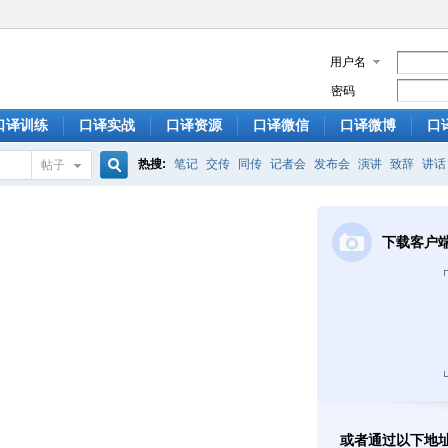
用户名
密码
口译训练
口译实战
口译资源
口译微信
口译微博
口
热搜:
笔记
交传
同传
记者会
发布会
演讲
致辞
讲话
帖子
搜
下载客户
索
或者通过以下地址