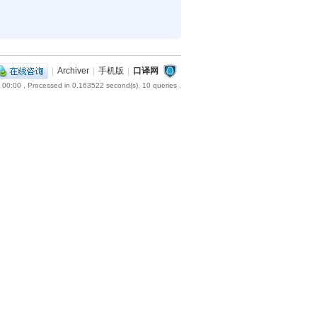
|
Archiver
|
手机版
|
口译网
 00:00
, Processed in 0.163522 second(s), 10 queries .