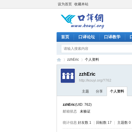
设为首页
收藏本站
首页
口译论坛
口译教学
zzhEric
个人资料
zzhEric
http://kouyi.org/?762
口
›
›
主题
分享
个人资料
zzhEric
(UID: 762)
邮箱状态
未验证
统计信息
好友数 1
|
回帖数 17
|
主题数 0