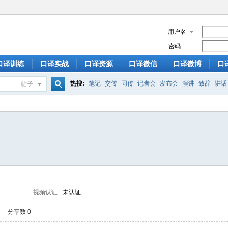
用户名
密码
口译训练
口译实战
口译资源
口译微信
口译微博
口
热搜:
笔记
交传
同传
记者会
发布会
演讲
致辞
讲话
帖子
搜
索
视频认证
未认证
|
分享数 0