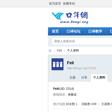
设为首页
收藏本站
首页
口译论坛
口译教学
Feli
个人资料
Feli
http://kouyi.org/?2314
口
›
›
主题
分享
个人资料
Feli
(UID: 2314)
邮箱状态
未验证
统计信息
好友数 1
|
回帖数 448
|
主题数 