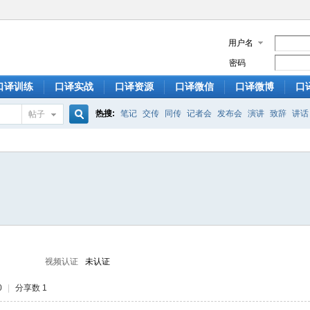
用户名
密码
口译训练
口译实战
口译资源
口译微信
口译微博
口
热搜:
笔记
交传
同传
记者会
发布会
演讲
致辞
讲话
帖子
搜
索
视频认证
未认证
0
|
分享数 1